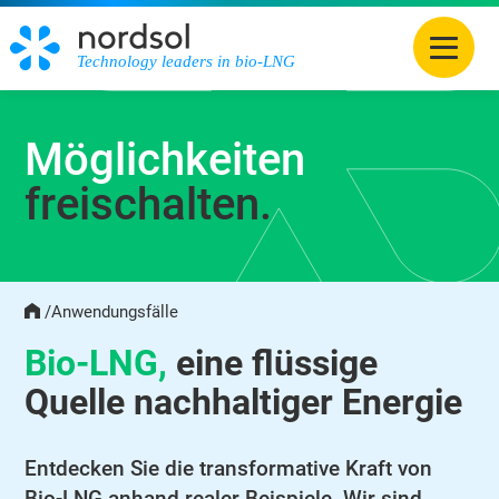
Technology leaders in bio-LNG
Möglichkeiten
freischalten.
/
Anwendungsfälle
Home
Bio‑LNG,
eine flüssige
Quelle nachhaltiger Energie
Entdecken Sie die transformative Kraft von
Bio-LNG anhand realer Beispiele. Wir sind