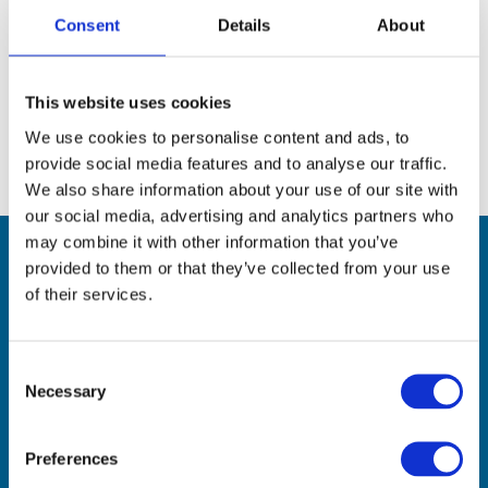
Status: In Betrieb seit Februar 2025
Consent
Details
About
Erfahren Sie mehr
This website uses cookies
We use cookies to personalise content and ads, to
provide social media features and to analyse our traffic.
We also share information about your use of our site with
our social media, advertising and analytics partners who
may combine it with other information that you’ve
provided to them or that they’ve collected from your use
Demnächst
verfügbar
of their services.
Consent
Necessary
Selection
Capwatt
Aljustrel, Portugal
Preferences