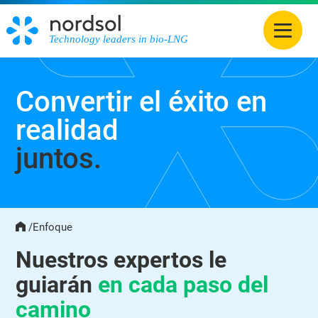
Technology leaders in bio-LNG
Convertir el éxito en
realidad
juntos.
/
Enfoque
Home
Nuestros expertos le
guiarán
en cada paso del
camino