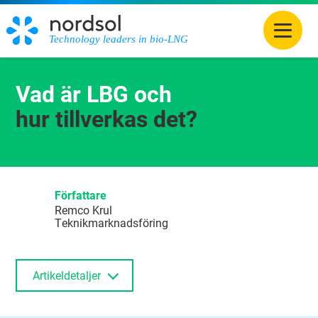
Technology leaders in bio-LNG
Vad är LBG och
hur tillverkas det?
Författare
Remco Krul
Teknikmarknadsföring
Artikeldetaljer