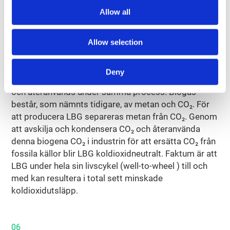
CO₂‑avskiljning och kondensering
Allow all
Den energi som krävs för att producera drivmedelet
bidrar till dess koldioxidintensitet, särskilt om
Allow selection
energin inte kommer från förnybara källor. Vid
produktion av LBG från biogas kan dessa utsläpp
Deny
kompenseras genom att CO2 från biogasen avskiljs
och återanvänds under samma process. Biogas
består, som nämnts tidigare, av metan och CO₂. För
att producera LBG separeras metan från CO₂. Genom
att avskilja och kondensera CO₂ och återanvända
denna biogena CO₂ i industrin för att ersätta CO₂ från
fossila källor blir LBG koldioxidneutralt. Faktum är att
LBG under hela sin livscykel (well-to-wheel ) till och
med kan resultera i total sett minskade
koldioxidutsläpp.
06