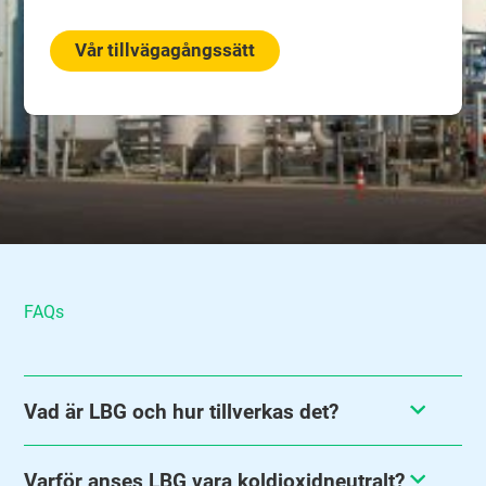
Vår tillvägagångssätt
FAQs
Vad är LBG och hur tillverkas det?
Varför anses LBG vara koldioxidneutralt?