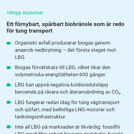
Viktiga slutsatser
Ett förnybart, spårbart biobränsle som är redo
för tung transport
Organiskt avfall producerar biogas genom
anaerob nedbrytning – det första steget mot
LBG.
Biogas förvätskats till LBG, vilket ökar den
volymetriska energitätheten 600 gånger.
LBG kan uppnå negativa koldioxidutsläpp
beroende på råvara och återanvändning av CO₂.
LBG fungerar redan idag för tung vägtransport
och sjöfart, med befintliga LNG-motorer och
tankningsinfrastruktur.
Inte all LBG på marknaden är likvärdig: fossilfri
LBG innehåller enbart biogena molekyler, fysiskt