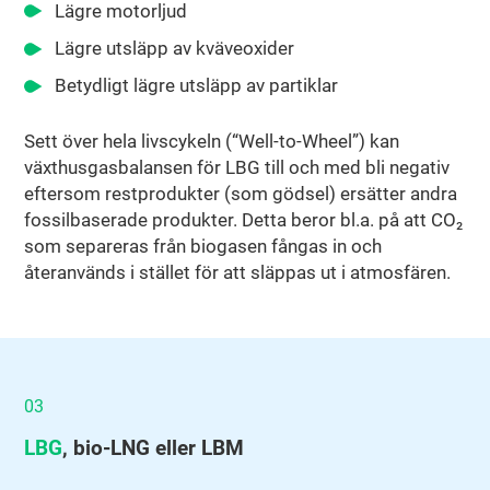
Lägre motorljud
Lägre utsläpp av kväveoxider
Betydligt lägre utsläpp av partiklar
Sett över hela livscykeln (“Well-to-Wheel”) kan
växthusgasbalansen för LBG till och med bli negativ
eftersom restprodukter (som gödsel) ersätter andra
fossilbaserade produkter. Detta beror bl.a. på att CO₂
som separeras från biogasen fångas in och
återanvänds i stället för att släppas ut i atmosfären.
03
LBG
, bio‑LNG eller LBM