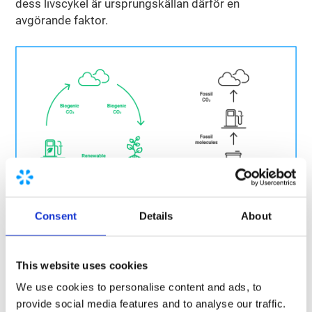
dess livscykel är ursprungskällan därför en
avgörande faktor.
Consent
Details
About
This website uses cookies
We use cookies to personalise content and ads, to
Från biogas till LBG
provide social media features and to analyse our traffic.