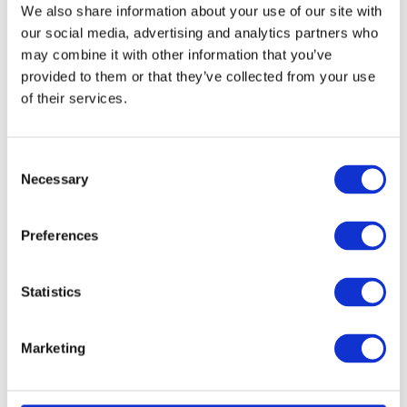
We also share information about your use of our site with
Den skalbara vägen till
our social media, advertising and analytics partners who
hållbara transporter
may combine it with other information that you’ve
provided to them or that they’ve collected from your use
of their services.
Utforska den tekniska och ekonomiska
färdplanen för att omvandla biogas till LBG,
inklusive anläggningsintegration, skalbarhet,
Consent
kostnadsstruktur och intäktsoptimering.
Necessary
Selection
Whitepaper på engelska.
Preferences
Ladda ner vårt 2026 whitepaper
Kontakt
Statistics
Marketing
05