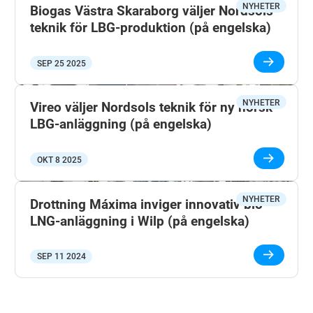
NYHETER
Biogas Västra Skaraborg väljer Nordsols
teknik för LBG-produktion (på engelska)
SEP 25 2025
NYHETER
Vireo väljer Nordsols teknik för ny norsk
LBG-anläggning (på engelska)
OKT 8 2025
NYHETER
Drottning Máxima inviger innovativ bio-
LNG-anläggning i Wilp (på engelska)
SEP 11 2024